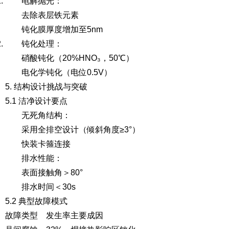
电解抛光
：
去除表层铁元素
钝化膜厚度增加至5nm
钝化处理
：
硝酸钝化（20%HNO₃，50℃）
电化学钝化（电位0.5V）
5. 结构设计挑战与突破
5.1 洁净设计要点
无死角结构
：
采用全排空设计（倾斜角度≥3°）
快装卡箍连接
排水性能
：
表面接触角＞80°
排水时间＜30s
5.2 典型故障模式
故障类型
发生率
主要成因