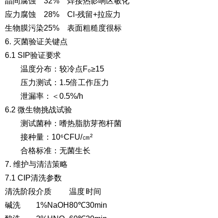
晶间腐蚀
32%
焊接热影响区敏化
应力腐蚀
28%
Cl-残留+拉应力
生物膜污染
25%
表面粗糙度很标
6. 灭菌验证关键点
6.1 SIP验证要求
温度分布
：较冷点F₀≥15
压力测试
：1.5倍工作压力
泄漏率
：＜0.5%/h
6.2 微生物挑战试验
测试菌种：嗜热脂肪芽孢杆菌
接种量：10⁶CFU/㎝²
合格标准：无菌生长
7. 维护与清洁策略
7.1 CIP清洗参数
清洗阶段
介质
温度
时间
碱洗
1%NaOH
80℃
30min