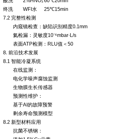
酸洗
2%HNO₃
60℃
20min
终洗
WFI水
25℃
15min
7.2 完整性检测
内窥镜检查
：缺陷识别精度0.1mm
氦检漏
：灵敏度10⁻⁶mbar·L/s
表面ATP检测
：RLU值＜50
8. 前沿技术发展
8.1 智能冷凝系统
在线监测
：
电化学噪声腐蚀监测
生物膜生长传感器
预测性维护
：
基于AI的故障预警
剩余寿命预测模型
8.2 新型材料应用
抗菌不锈钢
：