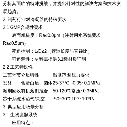
分析其面临的特殊挑战，并提出针对性的解决方案和技术发
展趋势。
2. 制药行业对冷凝器的特殊要求
2.1 GMP合规性要求
表面粗糙度
：Ra≤0.8μm（注射用水系统要求
Ra≤0.5μm）
死角控制
：L/D≤2（管道长度与直径比）
可追溯性
：材料需提供3.1级材质证明
2.2 工艺特殊性
工艺环节
介质特性
温度范围
压力要求
发酵
含蛋白质、菌体
25-37℃
-0.05~0.1MPa
溶剂回收
有机溶剂混合
50-120℃
常压~0.3MPa
冻干系统
水蒸气/真空
-50~30℃
10⁻²~10⁻³Pa
3. 典型应用场景分析
3.1 生物发酵系统
应用特点
：