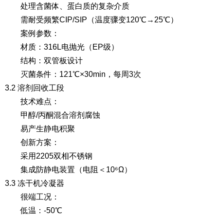
处理含菌体、蛋白质的复杂介质
需耐受频繁CIP/SIP（温度骤变120℃→25℃）
案例参数
：
材质：316L电抛光（EP级）
结构：双管板设计
灭菌条件：121℃×30min，每周3次
3.2 溶剂回收工段
技术难点
：
甲醇/丙酮混合溶剂腐蚀
易产生静电积聚
创新方案
：
采用2205双相不锈钢
集成防静电装置（电阻＜10⁶Ω）
3.3 冻干机冷凝器
很端工况
：
低温：-50℃